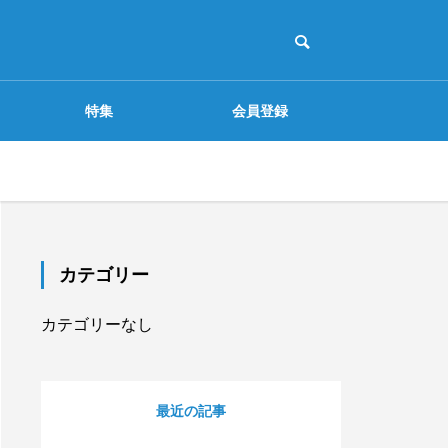
アイデア発想で使える問
特集
会員登録
いづくりシート配信！ビ
ジネスフレームワーク図
鑑活用コラム【番外編】
配信を選択 見逃し無料配信
ミーティング
自主トレ
課題解決
組織変革について考える
コッターの「変革の8段
階」【組織開発系フレー
カテゴリー
ムワーク】
アイデア発想フレームワ
カテゴリーなし
ーク「欠点列挙法」を活
用したヒアリングシート
【テンプレート】
SNS時代の消費者行動モ
最近の記事
ジネスフ
「探究.com」本格始動！
デル型フレームワークSI
間でわか