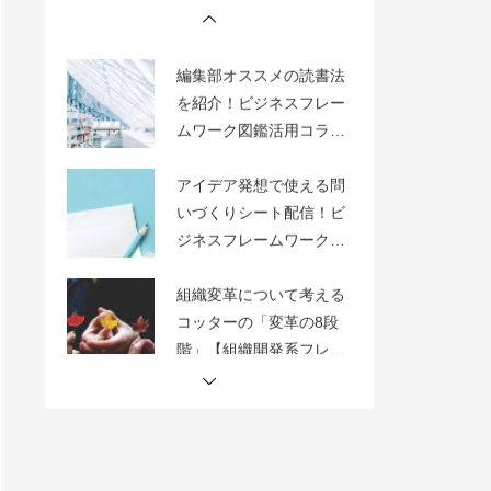
PS【マーケティング】
編集部オススメの読書法
を紹介！ビジネスフレー
ムワーク図鑑活用コラム
【番外編】
アイデア発想で使える問
いづくりシート配信！ビ
ジネスフレームワーク図
鑑活用コラム【番外編】
組織変革について考える
コッターの「変革の8段
階」【組織開発系フレー
ムワーク】
アイデア発想フレームワ
ーク「欠点列挙法」を活
用したヒアリングシート
【テンプレート】