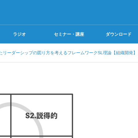
ラジオ
セミナー・講座
ダウンロード
たリーダーシップの図り方を考えるフレームワークSL理論【組織開発】
探究Camp
書籍紹介
ビジネススキル
探究Tour
無料講座
プロジェクトデザイン
探究ゼミ
見逃し無料
I Coaching (α版)を使っ
新刊『マンガでカンタン!ビ
果の出るアウトプットを磨こ
レームワークの活用法は7日