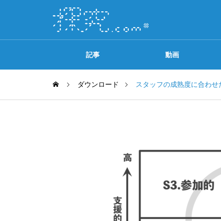
記事
動画
ダウンロード
スタッフの成熟度に合わせ
ソースプリンシンプル
探究.comの歩き方
OPENセミナー
ニュース
【関連コンテンツ一覧】『マンガで
【終了】「無料オンラインウェビナ
【無料】A
カンタン！ビジネスフレームワーク
ー開催」のご案内
て、成