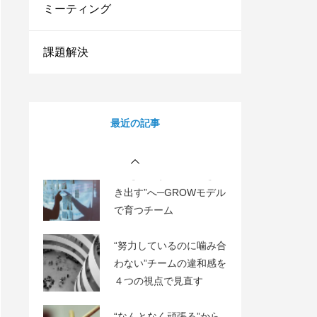
ミーティング
のゴール
“どうすれば顧客が増え、
課題解決
使い続けてくれるの
か？”AARRRモデルで成
長の仕組みを描く
“人を動かす”から“力を引
最近の記事
き出す”へ─GROWモデル
で育つチーム
“努力しているのに噛み合
わない”チームの違和感を
４つの視点で見直す
“なんとなく頑張る”から
脱出！チームの動きを数
字で見える化する方法