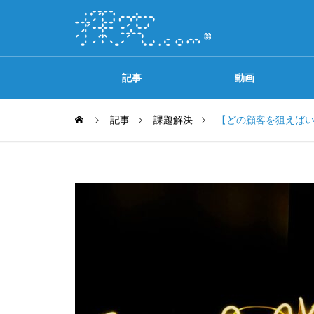
記事
動画
記事
課題解決
【どの顧客を狙えば
ソースプリンシンプル
探究.comの歩き方
OPENセミナー
ニュース
【関連コンテンツ一覧】『マンガで
【終了】「無料オンラインウェビナ
【無料】A
カンタン！ビジネスフレームワーク
ー開催」のご案内
て、成