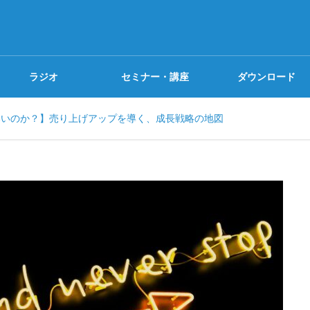
ラジオ
セミナー・講座
ダウンロード
いいのか？】売り上げアップを導く、成長戦略の地図
探究Camp
書籍紹介
ビジネススキル
探究Tour
無料講座
プロジェクトデザイン
探究ゼミ
見逃し無料
I Coaching (α版)を使っ
新刊『マンガでカンタン!ビ
果の出るアウトプットを磨こ
レームワークの活用法は7日