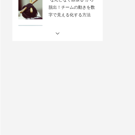
【目標設定でチームをひ
とつに】OKRが生む共通
のゴール
“どうすれば顧客が増え、
使い続けてくれるの
か？”AARRRモデルで成
長の仕組みを描く
“人を動かす”から“力を引
き出す”へ─GROWモデル
で育つチーム
“努力しているのに噛み合
わない”チームの違和感を
４つの視点で見直す
“なんとなく頑張る”から
脱出！チームの動きを数