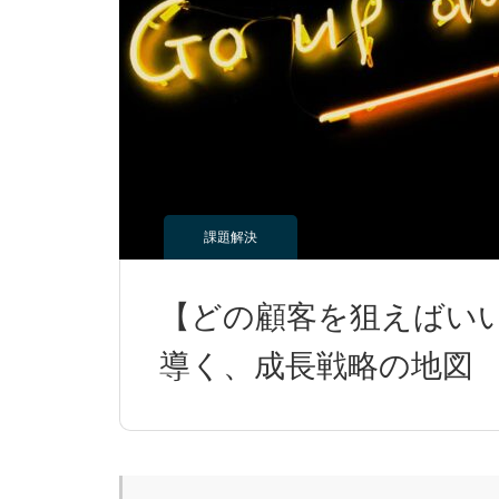
の活用法は7日間でわかります。』へ
う！
の理解がより深まる！
課題解決
【どの顧客を狙えばい
導く、成長戦略の地図