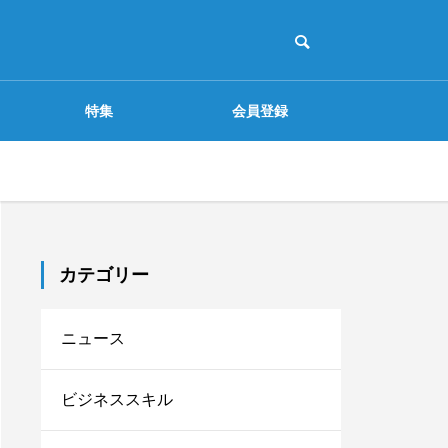
特集
会員登録
配信を選択 見逃し無料配信
ミーティング
自主トレ
課題解決
カテゴリー
“なんとなく頑張る”から
ニュース
脱出！チームの動きを数
字で見える化する方法
ビジネススキル
ジネスフ
「探究.com」本格始動！
【目標設定でチームをひ
間でわか
とつに】OKRが生む共通