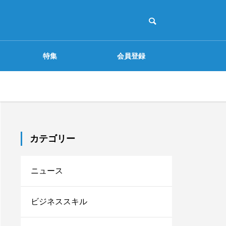
特集
会員登録
配信を選択 見逃し無料配信
ミーティング
自主トレ
課題解決
カテゴリー
“なんとなく頑張る”から
ニュース
脱出！チームの動きを数
字で見える化する方法
ビジネススキル
ジネスフ
「探究.com」本格始動！
【目標設定でチームをひ
間でわか
とつに】OKRが生む共通