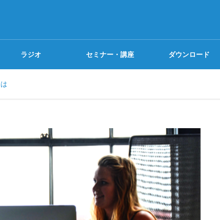
ラジオ
セミナー・講座
ダウンロード
とは
探究Camp
書籍紹介
ビジネススキル
探究Tour
無料講座
プロジェクトデザイン
探究ゼミ
見逃し無料
I Coaching (α版)を使っ
新刊『マンガでカンタン!ビ
果の出るアウトプットを磨こ
レームワークの活用法は7日