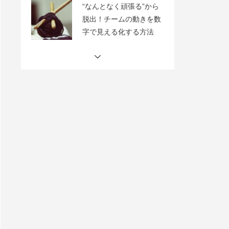
【目標設定でチームをひ
とつに】OKRが生む共通
のゴール
“どうすれば顧客が増え、
使い続けてくれるの
か？”AARRRモデルで成
長の仕組みを描く
“人を動かす”から“力を引
き出す”へ─GROWモデル
で育つチーム
“努力しているのに噛み合
わない”チームの違和感を
４つの視点で見直す
“なんとなく頑張る”から
脱出！チームの動きを数