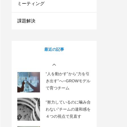
ミーティング
のゴール
“どうすれば顧客が増え、
課題解決
使い続けてくれるの
か？”AARRRモデルで成
長の仕組みを描く
“人を動かす”から“力を引
最近の記事
き出す”へ─GROWモデル
で育つチーム
“努力しているのに噛み合
わない”チームの違和感を
４つの視点で見直す
“なんとなく頑張る”から
脱出！チームの動きを数
字で見える化する方法