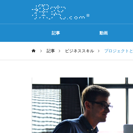
記事
動画
記事
ビジネススキル
プロジェクト
ソースプリンシンプル
探究.comの歩き方
OPENセミナー
ニュース
【関連コンテンツ一覧】『マンガで
【終了】「無料オンラインウェビナ
【無料】A
カンタン！ビジネスフレームワーク
ー開催」のご案内
て、成