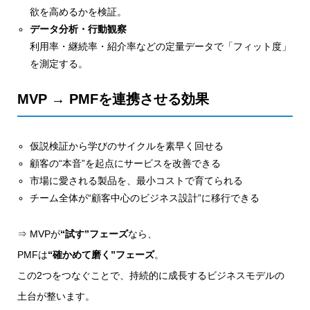
欲を高めるかを検証。
データ分析・行動観察
利用率・継続率・紹介率などの定量データで「フィット度」
を測定する。
MVP → PMFを連携させる効果
仮説検証から学びのサイクルを素早く回せる
顧客の“本音”を起点にサービスを改善できる
市場に愛される製品を、最小コストで育てられる
チーム全体が“顧客中心のビジネス設計”に移行できる
⇒ MVPが
“試す”フェーズ
なら、
PMFは
“確かめて磨く”フェーズ
。
この2つをつなぐことで、持続的に成長するビジネスモデルの
土台が整います。