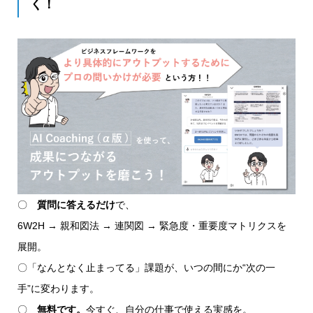
く！
〇
質問に答えるだけ
で、
6W2H → 親和図法 → 連関図 → 緊急度・重要度マトリクスを
展開。
〇「なんとなく止まってる」課題が、いつの間にか“次の一
手”に変わります。
〇
無料です。
今すぐ、自分の仕事で使える実感を。