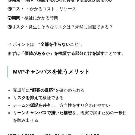
⑥コスト
：かかるコスト、リソース
⑦期間
：検証にかかる時間
⑧リスク
：発生しそうなリスクは？未然に回避できる？
⇒ ポイントは、
“全部を作らないこと”
。
まずは
「価値があるか」を検証する部分だけを試す
ことです。
MVPキャンバスを使うメリット
完成前に
“顧客の反応”
を確かめられる
リスクを抑えて
検証できる
チームの
仮説を共有
し、方向性をすり合わせやすい
リーンキャンバスで描いた構想
を、現実で試すための一歩目
を踏み出せる